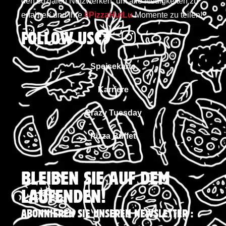
den sozialen Netzwerken, um alle Neuigkeiten zu
erfahren und Ihre
#PizzaHutLu
Momente zu teilen!
FOLLOW US
Speisekarte
Karriere
Crazy Tuesday
Pizza Buffet
BLEIBEN SIE AUF DEM
LAUFENDEN!
ABONNIEREN SIE UNSEREN NEWSLETTER :