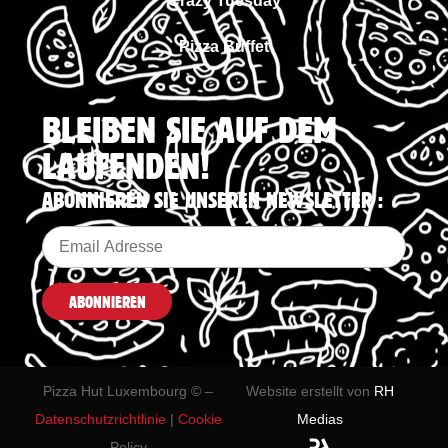
Crazy Tuesday
Pizza Buffet
BLEIBEN SIE AUF DEM
LAUFENDEN!
ABONNIEREN SIE UNSEREN NEWSLETTER :
Pizza Hut Luxembourg © –
Website erstellt von
RH
Datenschutzrichtlinie
|
Cookie
Medias
Policy