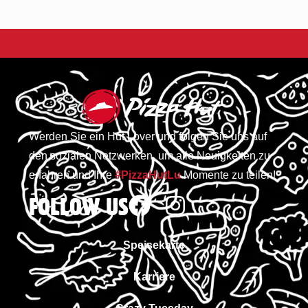
Werden Sie ein Hut Lover und folgen Sie uns auf
den sozialen Netzwerken, um alle Neuigkeiten zu
erfahren und Ihre
#PizzaHutLu
Momente zu teilen!
FOLLOW US
Speisekarte
Karriere